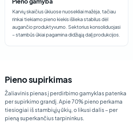
Pieno gamyba
Karvių skaičius ūkiuose nuosekliai mažėja, tačiau
rinkai tiekiamo pieno kiekis išlieka stabilus dėl
augančio produktyvumo. Sektorius konsoliduojasi
– stambūs ūkiai pagamina didžiąją dalį produkcijos.
Pieno supirkimas
Žaliavinis pienas į perdirbimo gamyklas patenka
per supirkimo grandį. Apie 70% pieno perkama
tiesiogiai iš stambiųjų ūkių, o likusi dalis – per
pieną superkančius tarpininkus.