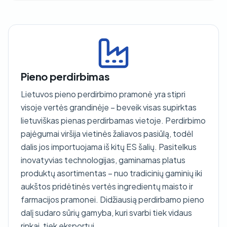
Pieno perdirbimas
Lietuvos pieno perdirbimo pramonė yra stipri
visoje vertės grandinėje – beveik visas supirktas
lietuviškas pienas perdirbamas vietoje. Perdirbimo
pajėgumai viršija vietinės žaliavos pasiūlą, todėl
dalis jos importuojama iš kitų ES šalių. Pasitelkus
inovatyvias technologijas, gaminamas platus
produktų asortimentas – nuo tradicinių gaminių iki
aukštos pridėtinės vertės ingredientų maisto ir
farmacijos pramonei. Didžiausią perdirbamo pieno
dalį sudaro sūrių gamyba, kuri svarbi tiek vidaus
rinkai, tiek eksportui.