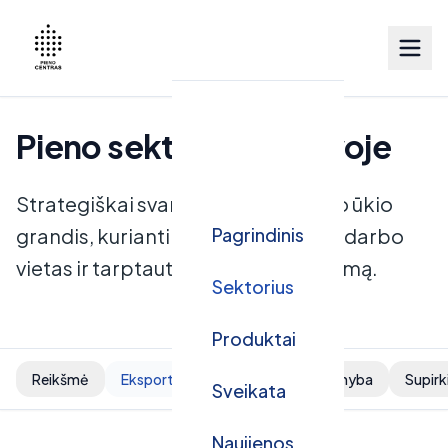
Pieno sektorius Lietuvoje
Strategiškai svarbi Lietuvos maisto ūkio
grandis, kurianti ekonominę vertę, darbo
Pagrindinis
vietas ir tarptautinį konkurencingumą.
Sektorius
Produktai
Reikšmė
Eksportas
Struktūra
Gamyba
Supir
Sveikata
Naujienos