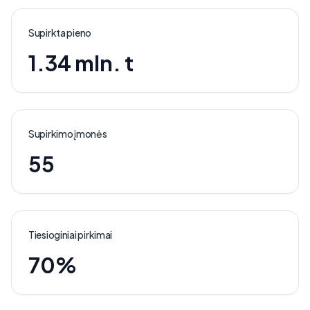
Supirkta pieno
1.34 mln. t
Supirkimo įmonės
55
Tiesioginiai pirkimai
70%