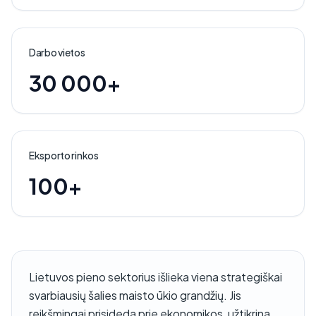
Darbo vietos
30 000+
Eksporto rinkos
100+
Lietuvos pieno sektorius išlieka viena strategiškai
svarbiausių šalies maisto ūkio grandžių. Jis
reikšmingai prisideda prie ekonomikos, užtikrina