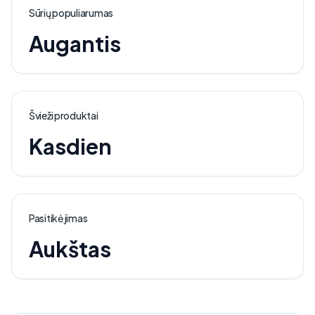
Sūrių populiarumas
Augantis
Švieži produktai
Kasdien
Pasitikėjimas
Aukštas