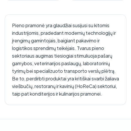
Pieno pramonė yra glaudžiai susijusi su kitomis
industrijomis, pradedant modernių technologijų ir
įrengimų gamintojais, baigiant pakavimo ir
logistikos sprendimų teikėjais. Tvarus pieno
sektoriaus augimas tiesiogiai stimuliuoja pašarų
gamybos, veterinarijos paslaugų, laboratorinių
tyrimų bei specializuoto transporto verslų plėtrą.
Be to, perdirbti produktai yra kritiškai svarbi žaliava
viešbučių, restoranų ir kavinių (HoReCa) sektoriui,
taip pat konditerijos ir kulinarijos pramonei.