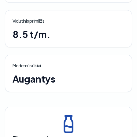
Vidutinis primilžis
8.5 t/m.
Modernūs ūkiai
Augantys