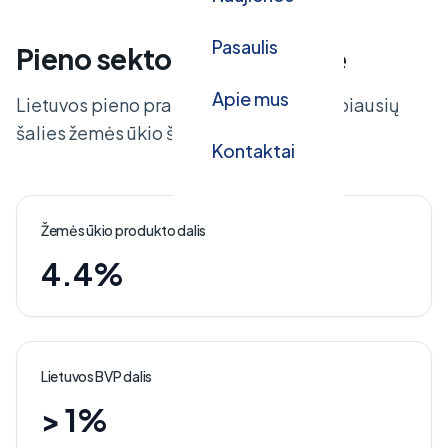
Pasaulis
Pieno sektoriaus reikšmė
Apie mus
Lietuvos pieno pramonė yra viena svarbiausių
šalies žemės ūkio šakų.
Kontaktai
Žemės ūkio produkto dalis
4.4%
Lietuvos BVP dalis
> 1%