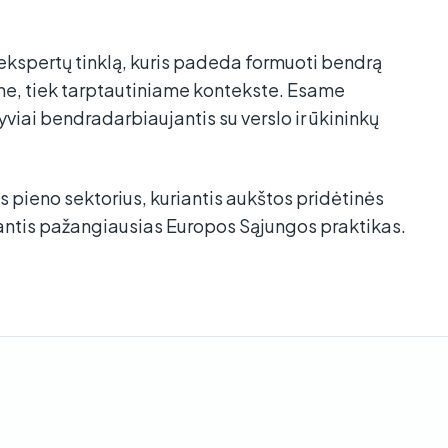
ekspertų tinklą, kuris padeda formuoti bendrą
ame, tiek tarptautiniame kontekste. Esame
tyviai bendradarbiaujantis su verslo ir ūkininkų
s pieno sektorius, kuriantis aukštos pridėtinės
nkantis pažangiausias Europos Sąjungos praktikas.