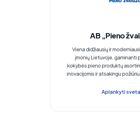
AB „Pieno žva
Viena didžiausių ir moderniaus
įmonių Lietuvoje, gaminanti 
kokybės pieno produktų asortime
inovacijomis ir atsakingu požiūr
Aplankyti svet