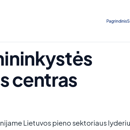
Pagrindinis
S
nininkystės
s centras
nijame Lietuvos pieno sektoriaus lyderiu