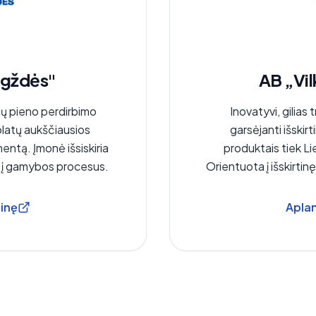
igždės"
AB „Vil
ių pieno perdirbimo
Inovatyvi, gilias 
platų aukščiausios
garsėjanti išskirti
ntą. Įmonė išsiskiria
produktais tiek Li
iu į gamybos procesus.
Orientuota į išskirti
ainę
Aplan