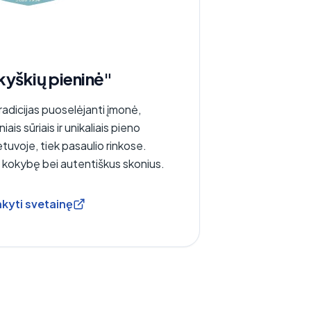
kyškių pieninė"
tradicijas puoselėjanti įmonė,
niais sūriais ir unikaliais pieno
etuvoje, tiek pasaulio rinkose.
nę kokybę bei autentiškus skonius.
kyti svetainę