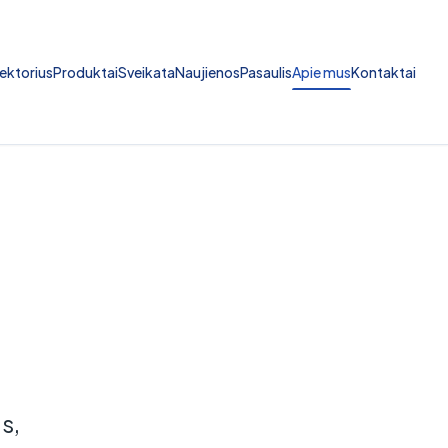
ektorius
Produktai
Sveikata
Naujienos
Pasaulis
Apie mus
Kontaktai
s,