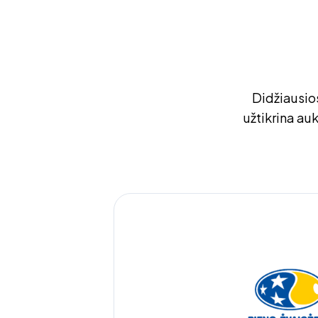
Didžiausios
užtikrina au