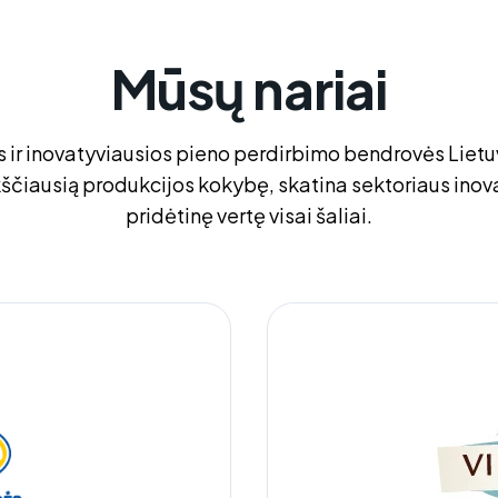
Mūsų nariai
 ir inovatyviausios pieno perdirbimo bendrovės Lietu
kščiausią produkcijos kokybę, skatina sektoriaus inovac
pridėtinę vertę visai šaliai.